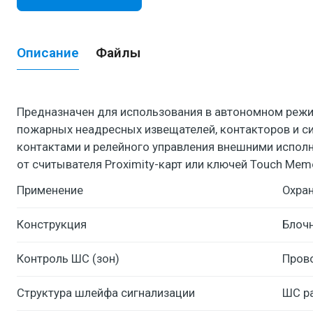
Описание
Файлы
Предназначен для использования в автономном режим
пожарных неадресных извещателей, контакторов и 
контактами и релейного управления внешними испол
от считывателя Proximity-карт или ключей Touch Me
Применение
Охран
Конструкция
Блоч
Контроль ШС (зон)
Пров
Структура шлейфа сигнализации
ШС р