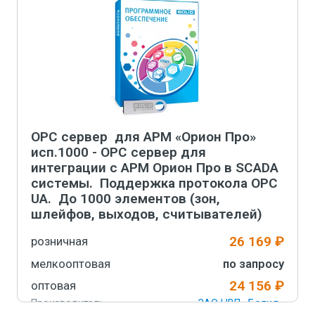
-
+
В корзину
OPC сервер для АРМ «Орион Про»
исп.1000 - ОРС сервер для
интеграции с АРМ Орион Про в SCADA
системы. Поддержка протокола OPC
UA. До 1000 элементов (зон,
шлейфов, выходов, считывателей)
26 169 ₽
розничная
мелкооптовая
по запросу
24 156 ₽
оптовая
Производитель
ЗАО НВП «Болид»