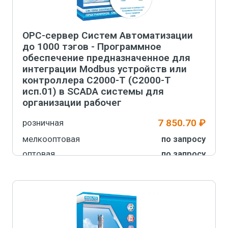
OPC-сервер Систем Автоматизации
до 1000 тэгов - Программное
обеспечение предназначенное для
интеграции Modbus устройств или
контроллера С2000-Т (С2000-Т
исп.01) в SCADA системы для
организации рабочег
7 850.70 ₽
розничная
мелкооптовая
по запросу
оптовая
по запросу
Производитель
ЗАО НВП «Болид»
Артикул
916-735-033
-
+