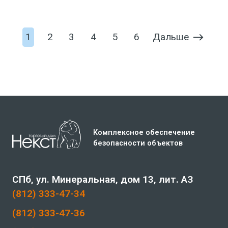
Артикул
2-002-653-400
-
+
Дальше
1
2
3
4
5
6
В корзину
Комплексное обеспечение
безопасности объектов
СПб, ул. Минеральная, дом 13, лит. АЗ
(812) 333-47-34
(812) 333-47-36