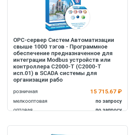
В корзину
OPC-сервер Систем Автоматизации
свыше 1000 тэгов - Программное
обеспечение предназначенное для
интеграции Modbus устройств или
контроллера С2000-Т (С2000-Т
исп.01) в SCADA системы для
организации рабо
15 715.67 ₽
розничная
мелкооптовая
по запросу
оптовая
по запросу
Производитель
ЗАО НВП «Болид»
Артикул
916-735-094