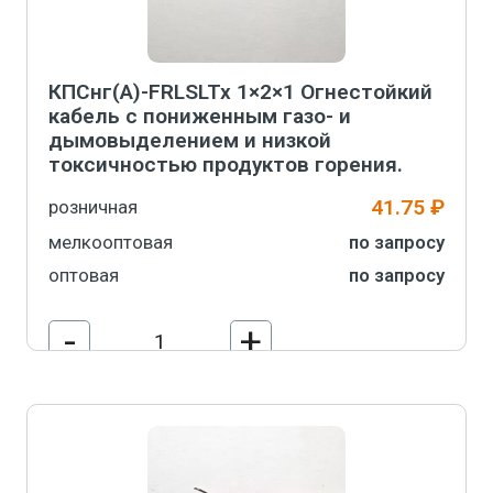
КПСнг(А)-FRLSLTx 1×2×1 Огнестойкий
кабель с пониженным газо- и
дымовыделением и низкой
токсичностью продуктов горения.
41.75 ₽
розничная
мелкооптовая
по запросу
оптовая
по запросу
-
+
В корзину