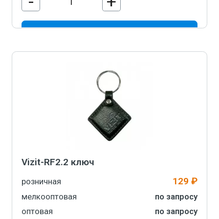
-
+
В корзину
Vizit-RF2.2 ключ
129 ₽
розничная
мелкооптовая
по запросу
оптовая
по запросу