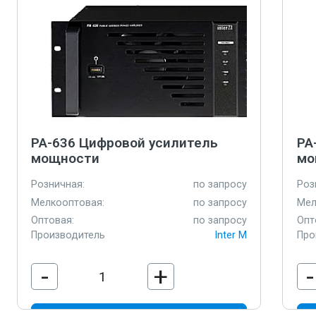
PA-636 Цифровой усилитель
PA
мощности
мо
Розничная:
по запросу
Роз
Мелкооптовая:
по запросу
Мел
Оптовая:
по запросу
Опт
Производитель
Inter M
Про
-
+
-