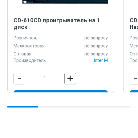
CD-610CD проигрыватель на 1
CD
диск
fla
Розничная:
по запросу
Роз
Мелкооптовая:
по запросу
Мел
Оптовая:
по запросу
Опт
Производитель
Inter M
Про
-
+
-
В корзину