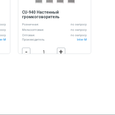
CU-940 Настенный
громкоговоритель
росу
Розничная:
по запросу
росу
Мелкооптовая:
по запросу
росу
Оптовая:
по запросу
ter M
Производитель
Inter M
-
+
В корзину