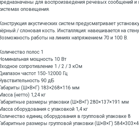
предназначены для воспроизведения речевых сообщений и 
системах оповещения.
Конструкция акустических систем предусматривает установку 
чёрный / слоновая кость. Инсталляция: навешивается на стену
Возможность работы на линиях напряжением 70 и 100 В.
Количество полос 1
Номинальная мощность 10 Вт
Входное сопротивление 1 / 2 / 3 кОм
Диапазон частот 150-12000 Гц
Чувствительность 90 дБ
Габариты (Ш×В×Г) 183×268×116 мм
Масса (нетто) 1,24 кг
Габаритные размеры упаковки (Ш×В×Г) 280×137×191 мм
Масса оборудования с упаковкой 1,4 кг
Количество единиц оборудования в групповой упаковке 8
Габаритные размеры групповой упаковки (Ш×В×Г) 584×303×