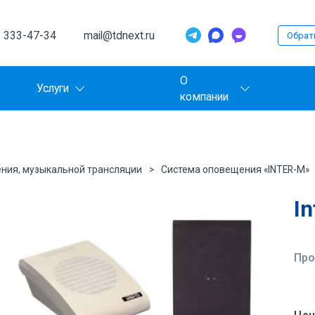
) 333-47-34
mail@tdnext.ru
Обрат
О
Услуги
компании
ния, музыкальной трансляции
Система оповещения «INTER-M»
I
Про