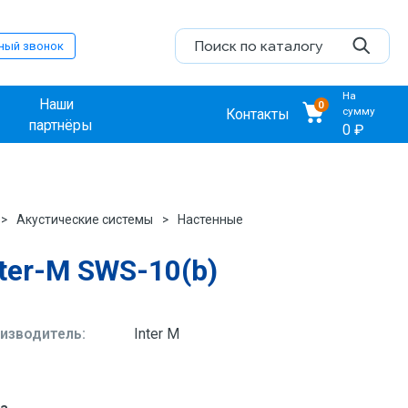
ный звонок
На
Наши
0
сумму
Контакты
партнёры
0 ₽
Акустические системы
Настенные
nter-M SWS-10(b)
изводитель:
Inter M