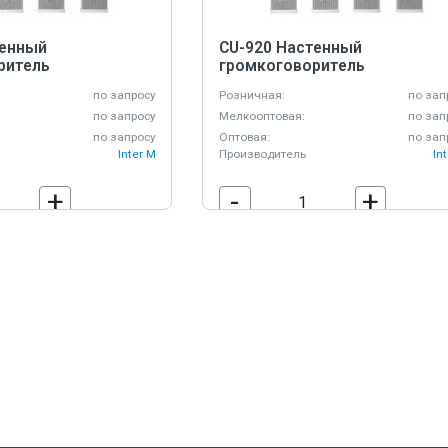
тенный
CU-920 Настенный
ритель
громкоговоритель
по запросу
Розничная:
по зап
по запросу
Мелкооптовая:
по зап
по запросу
Оптовая:
по зап
Inter M
Производитель
In
+
-
+
В корзину
В корзину