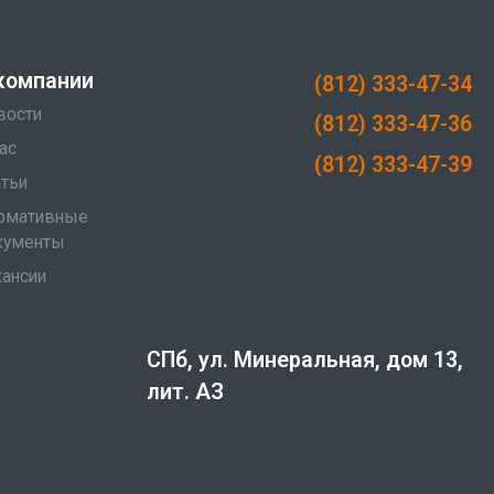
компании
(812) 333-47-34
вости
(812) 333-47-36
ас
(812) 333-47-39
атьи
рмативные
кументы
кансии
СПб, ул. Минеральная, дом 13,
лит. АЗ