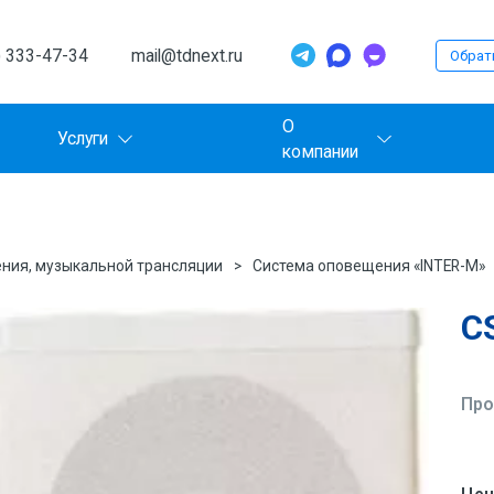
) 333-47-34
mail@tdnext.ru
Обрат
О
Услуги
компании
ния, музыкальной трансляции
Система оповещения «INTER-M»
C
Про