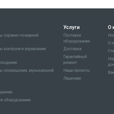
Услуги
О 
мы охранно-пожарной
Поставки
Но
оборудования
О н
ы контроля и управления
Доставка
Ст
Гарантийный
Но
блюдения
ремонт
до
мы оповещения, музыкальной
Наши проекты
Ва
Лицензии
ушения
е оборудование