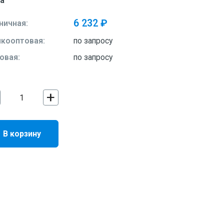
а
6 232 ₽
ничная:
кооптовая:
по запросу
овая:
по запросу
+
В корзину