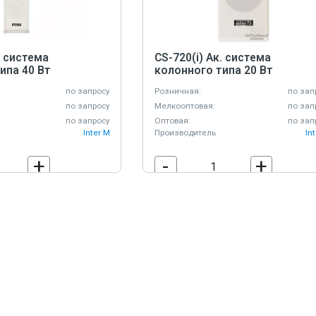
. система
CS-720(i) Ак. система
ипа 40 Вт
колонного типа 20 Вт
по запросу
Розничная:
по зап
по запросу
Мелкооптовая:
по зап
по запросу
Оптовая:
по зап
Inter M
Производитель
In
+
-
+
В корзину
В корзину