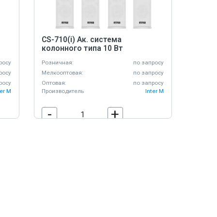
CS-710(i) Ак. система
колонного типа 10 Вт
росу
Розничная:
по запросу
росу
Мелкооптовая:
по запросу
росу
Оптовая:
по запросу
ter M
Производитель
Inter M
-
+
В корзину