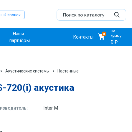
ный звонок
На
Наши
0
сумму
Контакты
партнёры
0 ₽
Акустические системы
Настенные
S-720(i) акустика
изводитель:
Inter M