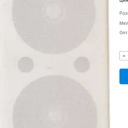
Цен
Роз
Мел
Опт
-