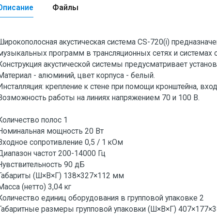
Описание
Файлы
Широкополосная акустическая система CS-720(i) предназнач
музыкальных программ в трансляционных сетях и системах 
Конструкция акустической системы предусматривает установ
Материал - алюминий, цвет корпуса - белый.
Инсталляция: крепление к стене при помощи кронштейна, вхо
Возможность работы на линиях напряжением 70 и 100 В.
Количество полос 1
Номинальная мощность 20 Вт
Входное сопротивление 0,5 / 1 кОм
Диапазон частот 200-14000 Гц
Чувствительность 90 дБ
Габариты (Ш×В×Г) 138×327×112 мм
Масса (нетто) 3,04 кг
Количество единиц оборудования в групповой упаковке 2
Габаритные размеры групповой упаковки (Ш×В×Г) 407×177×