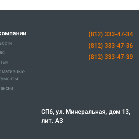
компании
(812) 333-47-34
вости
(812) 333-47-36
ас
(812) 333-47-39
атьи
рмативные
кументы
кансии
СПб, ул. Минеральная, дом 13,
лит. АЗ