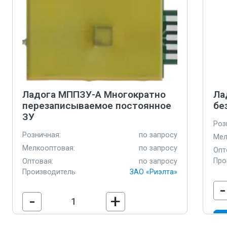
Ладога МППЗУ-А Многократно
Ла
перезаписываемое постоянное
бе
ЗУ
Роз
Розничная:
по запросу
Мел
Мелкооптовая:
по запросу
Опт
Про
Оптовая:
по запросу
Производитель
ЗАО «Риэлта»
-
-
+